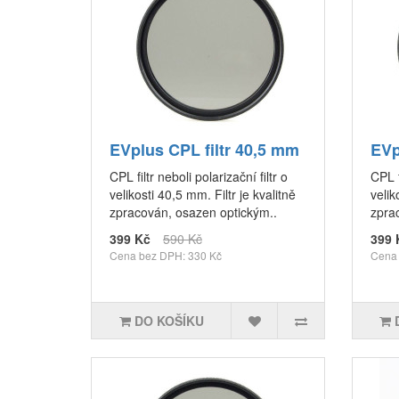
EVplus CPL filtr 40,5 mm
EVp
CPL filtr neboli polarizační filtr o
CPL f
velikosti 40,5 mm. Filtr je kvalitně
velik
zpracován, osazen optickým..
zpra
399 Kč
590 Kč
399 
Cena bez DPH: 330 Kč
Cena 
DO KOŠÍKU