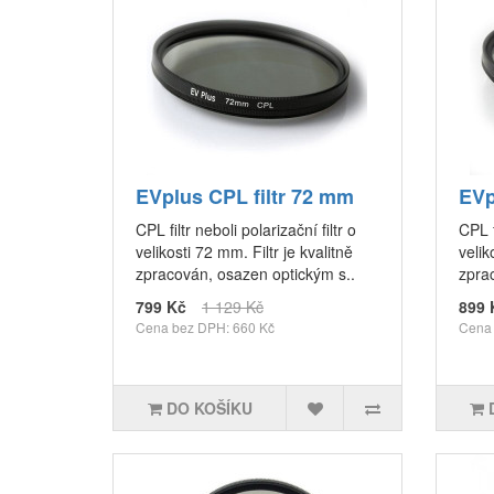
EVplus CPL filtr 72 mm
EVp
CPL filtr neboli polarizační filtr o
CPL f
velikosti 72 mm. Filtr je kvalitně
velik
zpracován, osazen optickým s..
zpra
799 Kč
1 129 Kč
899 
Cena bez DPH: 660 Kč
Cena 
DO KOŠÍKU