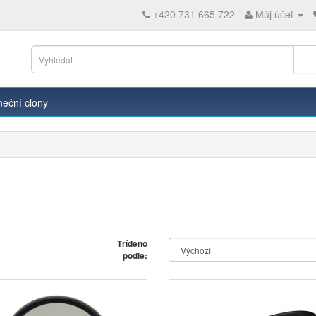
+420 731 665 722
Můj účet
neční clony
Tříděno
podle: