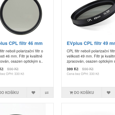
lus CPL filtr 46 mm
EVplus CPL filtr 49 
iltr neboli polarizační filtr o
CPL filtr neboli polarizační filt
osti 46 mm. Filtr je kvalitně
velikosti 49 mm. Filtr je kvalit
cován, osazen optickým s..
zpracován, osazen optickým s
Kč
590 Kč
399 Kč
590 Kč
bez DPH: 330 Kč
Cena bez DPH: 330 Kč
DO KOŠÍKU
DO KOŠÍKU