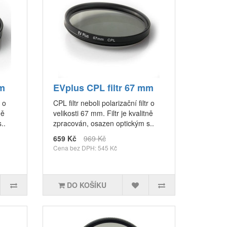
mm
EVplus CPL filtr 67 mm
r o
CPL filtr neboli polarizační filtr o
ně
velikosti 67 mm. Filtr je kvalitně
..
zpracován, osazen optickým s..
659 Kč
969 Kč
Cena bez DPH: 545 Kč
DO KOŠÍKU