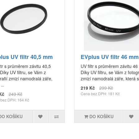
lus UV filtr 40,5 mm
EVplus UV filtr 46 mm
ltr s průměrem závitu 40,5
UV filtr s průměrem závitu 4
íky UV filtru, se Vám z
Díky UV filtru, se Vám z fotogr
rafií zmizí namodralá záře,
zmizí namodralá záře, která s
 ..
219 Kč
299 Kč
Kč
249 Kč
Cena bez DPH: 181 Kč
bez DPH: 164 Kč
DO KOŠÍKU
DO KOŠÍKU