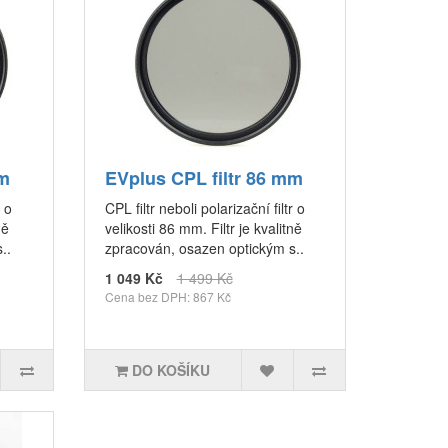
mm
EVplus CPL filtr 86 mm
r o
CPL filtr neboli polarizační filtr o
ně
velikosti 86 mm. Filtr je kvalitně
..
zpracován, osazen optickým s..
1 049 Kč
1 499 Kč
Cena bez DPH: 867 Kč
DO KOŠÍKU