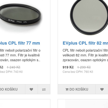
lus CPL filtr 77 mm
EVplus CPL filtr 82 
iltr neboli polarizační filtr o
CPL filtr neboli polarizační filt
osti 77 mm. Filtr je kvalitně
velikosti 82 mm. Filtr je kvalit
cován, osazen optickým s..
zpracován, osazen optickým s
Kč
1 249 Kč
919 Kč
1 299 Kč
bez DPH: 743 Kč
Cena bez DPH: 760 Kč
DO KOŠÍKU
DO KOŠÍKU