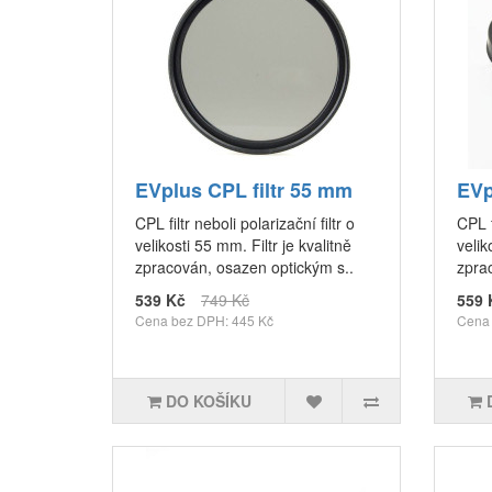
EVplus CPL filtr 55 mm
EVp
CPL filtr neboli polarizační filtr o
CPL f
velikosti 55 mm. Filtr je kvalitně
velik
zpracován, osazen optickým s..
zpra
539 Kč
749 Kč
559 
Cena bez DPH: 445 Kč
Cena 
DO KOŠÍKU