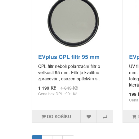
EVplus CPL filtr 95 mm
EVp
CPL filtr neboli polarizační filtr o
UV fi
velikosti 95 mm. Filtr je kvalitně
mm. D
zpracován, osazen optickým s..
fotog
která
1 199 Kč
1 649 Kč
Cena bez DPH: 991 Kč
199 
Cena 
DO KOŠÍKU