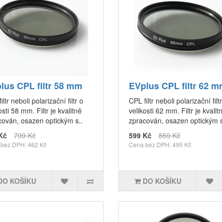
lus CPL filtr 58 mm
EVplus CPL filtr 62 
iltr neboli polarizační filtr o
CPL filtr neboli polarizační filt
osti 58 mm. Filtr je kvalitně
velikosti 62 mm. Filtr je kvalit
cován, osazen optickým s..
zpracován, osazen optickým s
Kč
799 Kč
599 Kč
859 Kč
bez DPH: 462 Kč
Cena bez DPH: 495 Kč
DO KOŠÍKU
DO KOŠÍKU