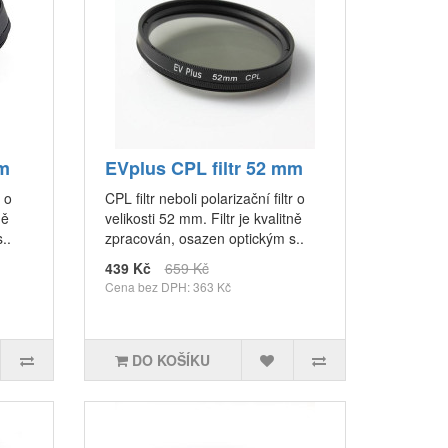
mm
EVplus CPL filtr 52 mm
r o
CPL filtr neboli polarizační filtr o
ně
velikosti 52 mm. Filtr je kvalitně
..
zpracován, osazen optickým s..
439 Kč
659 Kč
Cena bez DPH: 363 Kč
DO KOŠÍKU