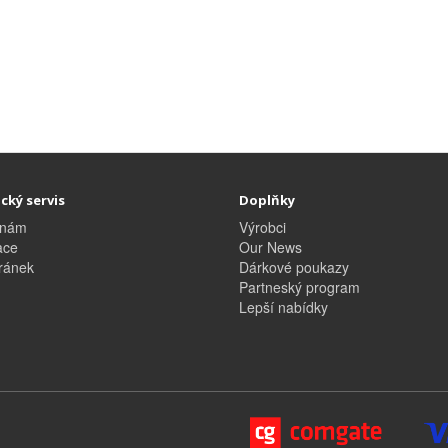
cký servis
Doplňky
 nám
Výrobci
ace
Our News
ránek
Dárkové poukazy
Partneský program
Lepší nabídky