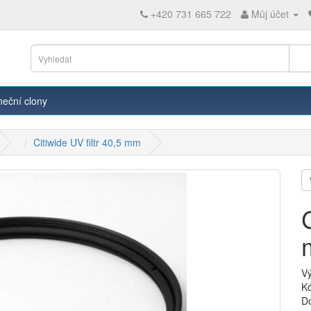
+420 731 665 722
Můj účet
neční clony
Citiwide UV filtr 40,5 mm
V
K
D