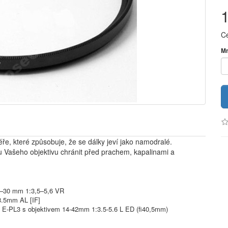
C
Mn
féře, které způsobuje, že se dálky jeví jako namodralé.
ku Vašeho objektivu chránit před prachem, kapalinami a
10–30 mm 1:3,5–5,6 VR
8.5mm AL [IF]
 E-PL3 s objektivem 14-42mm 1:3.5-5.6 L ED (fi40,5mm)