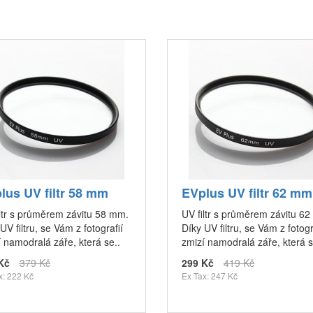
lus UV filtr 58 mm
EVplus UV filtr 62 mm
iltr s průměrem závitu 58 mm.
UV filtr s průměrem závitu 6
UV filtru, se Vám z fotografií
Díky UV filtru, se Vám z fotogr
 namodralá záře, která se..
zmizí namodralá záře, která s
Kč
379 Kč
299 Kč
419 Kč
x: 222 Kč
Ex Tax: 247 Kč