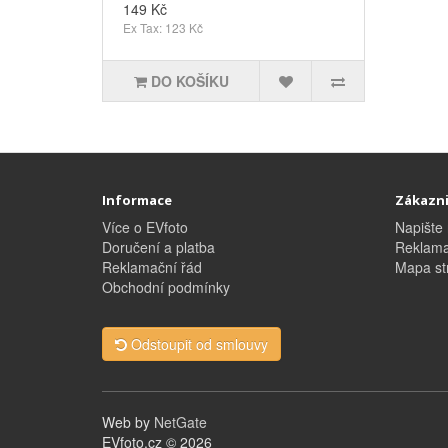
149 Kč
Ex Tax: 123 Kč
DO KOŠÍKU
Informace
Zákazni
Více o EVfoto
Napište
Doručení a platba
Reklam
Reklamační řád
Mapa st
Obchodní podmínky
Odstoupit od smlouvy
Web by
NetGate
EVfoto.cz © 2026