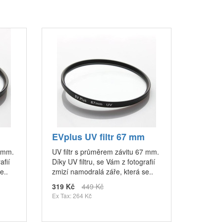
EVplus UV filtr 67 mm
2 mm.
UV filtr s průměrem závitu 67 mm.
afií
Díky UV filtru, se Vám z fotografií
e..
zmizí namodralá záře, která se..
319 Kč
449 Kč
Ex Tax: 264 Kč