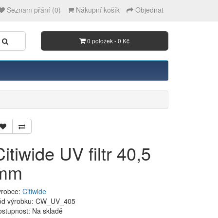
Seznam přání (0)
Nákupní košík
Objednat
0 položek - 0 Kč
Citiwide UV filtr 40,5
mm
ýrobce:
Citiwide
ód výrobku: CW_UV_405
ostupnost:
Na skladě