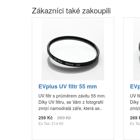
Zákazníci také zakoupili
EVplus UV filtr 55 mm
EVp
UV filtr s průměrem závitu 55 mm.
UV f
Díky UV filtru, se Vám z fotografií
Díky 
zmizí namodralá záře, která se..
zmizí
259 Kč
359 Kč
269 
Ex Tax: 214 Kč
Ex Ta