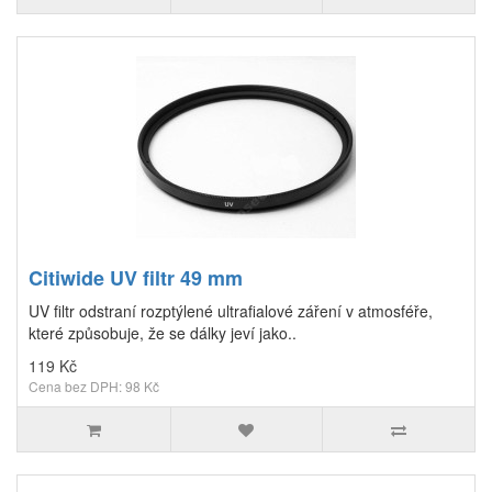
Citiwide UV filtr 49 mm
UV filtr odstraní rozptýlené ultrafialové záření v atmosféře,
které způsobuje, že se dálky jeví jako..
119 Kč
Cena bez DPH: 98 Kč