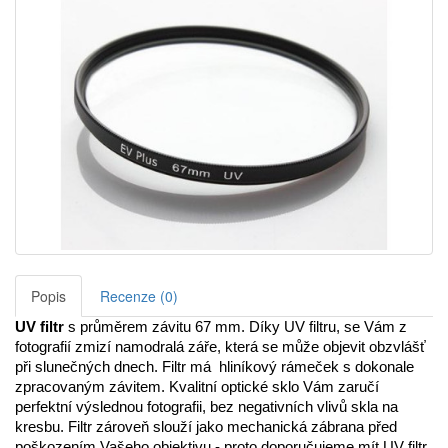
Popis
Recenze (0)
UV filtr
 s průměrem závitu 67 mm. Díky UV filtru, se Vám z 
fotografií zmizí namodralá záře, která se může objevit obzvlášť 
při slunečných dnech. Filtr má  hliníkový rámeček s dokonale 
zpracovaným závitem. Kvalitní optické sklo Vám zaručí 
perfektní výslednou fotografii, bez negativních vlivů skla na 
kresbu. Filtr zároveň slouží jako mechanická zábrana před 
poškozením Vašeho objektivu - proto doporučujeme mít UV filtr 