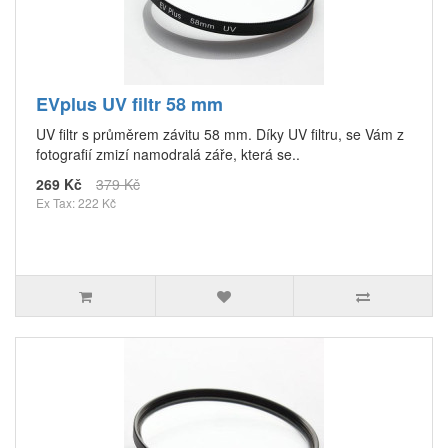
EVplus UV filtr 58 mm
UV filtr s průměrem závitu 58 mm. Díky UV filtru, se Vám z
fotografií zmizí namodralá záře, která se..
269 Kč
379 Kč
Ex Tax: 222 Kč