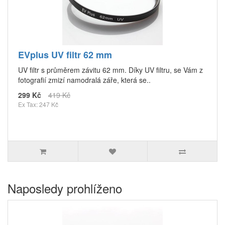
EVplus UV filtr 62 mm
UV filtr s průměrem závitu 62 mm. Díky UV filtru, se Vám z
fotografií zmizí namodralá záře, která se..
299 Kč
419 Kč
Ex Tax: 247 Kč
Naposledy prohlíženo