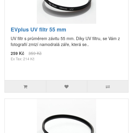
EVplus UV filtr 55 mm
UV filtr s průměrem závitu 55 mm. Díky UV filtru, se Vám z
fotografií zmizí namodralá záře, která se..
259 Kč
359 Kč
Ex Tax: 214 Kč