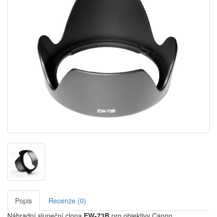
Popis
Recenze (0)
Náhradní sluneční clona
EW-73B
pro objektivy Canon