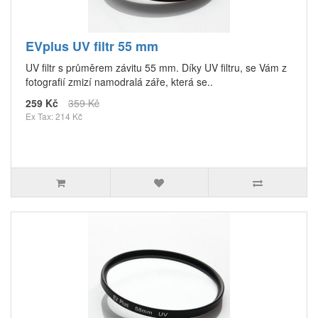
EVplus UV filtr 55 mm
UV filtr s průměrem závitu 55 mm. Díky UV filtru, se Vám z
fotografií zmizí namodralá záře, která se..
259 Kč
359 Kč
Ex Tax: 214 Kč