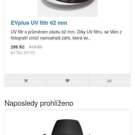
EVplus UV filtr 62 mm
UV filtr s průměrem závitu 62 mm. Díky UV filtru, se Vám z
fotografií zmizí namodralá záře, která se..
299 Kč
419 Kč
Ex Tax: 247 Kč
Naposledy prohlíženo