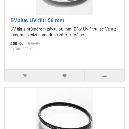
EVplus UV filtr 58 mm
UV filtr s průměrem závitu 58 mm. Díky UV filtru, se Vám z
fotografií zmizí namodralá záře, která se..
269 Kč
379 Kč
Ex Tax: 222 Kč