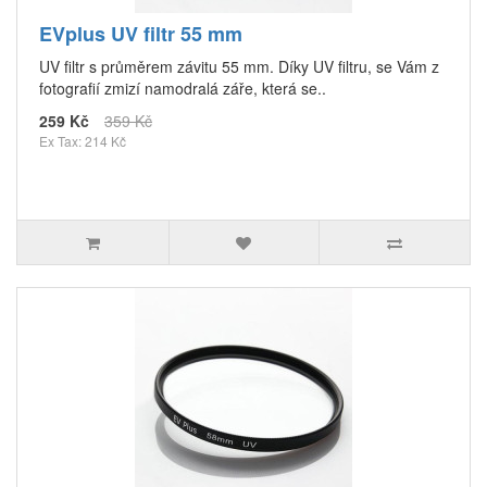
EVplus UV filtr 55 mm
UV filtr s průměrem závitu 55 mm. Díky UV filtru, se Vám z
fotografií zmizí namodralá záře, která se..
259 Kč
359 Kč
Ex Tax: 214 Kč