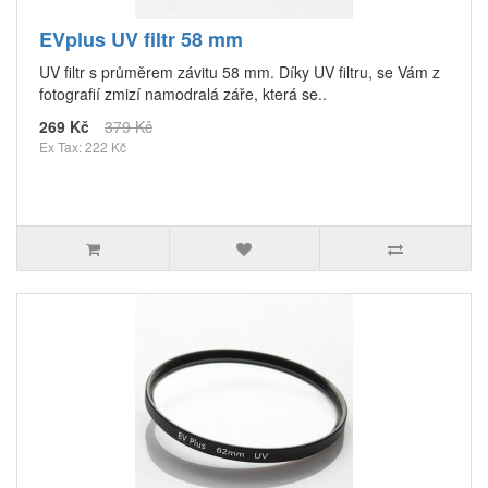
EVplus UV filtr 58 mm
UV filtr s průměrem závitu 58 mm. Díky UV filtru, se Vám z
fotografií zmizí namodralá záře, která se..
269 Kč
379 Kč
Ex Tax: 222 Kč