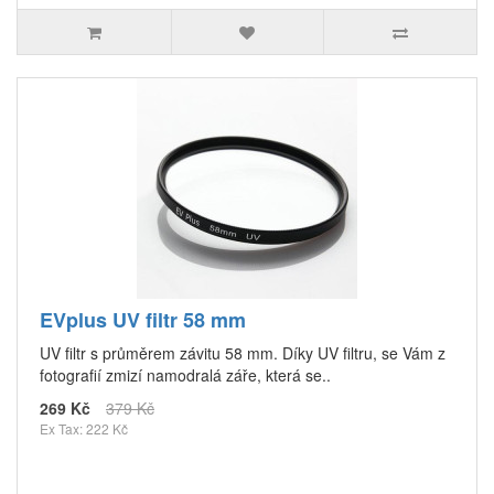
EVplus UV filtr 58 mm
UV filtr s průměrem závitu 58 mm. Díky UV filtru, se Vám z
fotografií zmizí namodralá záře, která se..
269 Kč
379 Kč
Ex Tax: 222 Kč