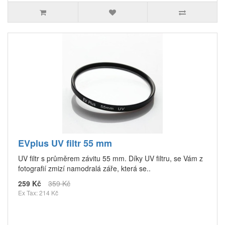
EVplus UV filtr 55 mm
UV filtr s průměrem závitu 55 mm. Díky UV filtru, se Vám z
fotografií zmizí namodralá záře, která se..
259 Kč
359 Kč
Ex Tax: 214 Kč